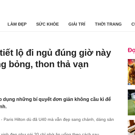
LÀM ĐẸP
SỨC KHỎE
GIẢI TRÍ
THỜI TRANG
C
Đọ
iết lộ đi ngủ đúng giờ này
g bỏng, thon thả vạn
p dụng những bí quyết đơn giản không cầu kì để
nh.
àu - Paris Hilton dù đã U40 mà vẫn đẹp sang chảnh, dáng săn
 xinh đẹp như gái 20 chỉ nhờ ăn uống theo cách sau