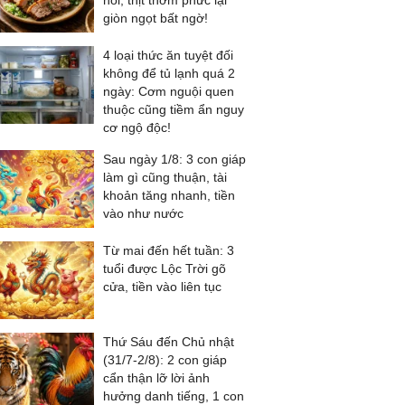
nồi, thịt thơm phức lại
giòn ngọt bất ngờ!
4 loại thức ăn tuyệt đối
không để tủ lạnh quá 2
ngày: Cơm nguội quen
thuộc cũng tiềm ẩn nguy
cơ ngộ độc!
Sau ngày 1/8: 3 con giáp
làm gì cũng thuận, tài
khoản tăng nhanh, tiền
vào như nước
Từ mai đến hết tuần: 3
tuổi được Lộc Trời gõ
cửa, tiền vào liên tục
Thứ Sáu đến Chủ nhật
(31/7-2/8): 2 con giáp
cẩn thận lỡ lời ảnh
hưởng danh tiếng, 1 con