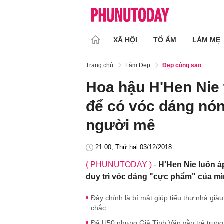
XÃ HỘI
TỔ ẤM
LÀM MẸ
Trang chủ
Làm Đẹp
Đẹp cùng sao
Hoa hậu H'Hen Nie t
để có vóc dáng nón
người mê
21:00, Thứ hai 03/12/2018
( PHUNUTODAY )
-
H'Hen Nie luôn á
duy trì vóc dáng "cực phẩm" của mì
Đây chính là bí mật giúp tiểu thư nhà gi
chắc
Đã U50 nhưng Giả Tịnh Văn vẫn trẻ trung