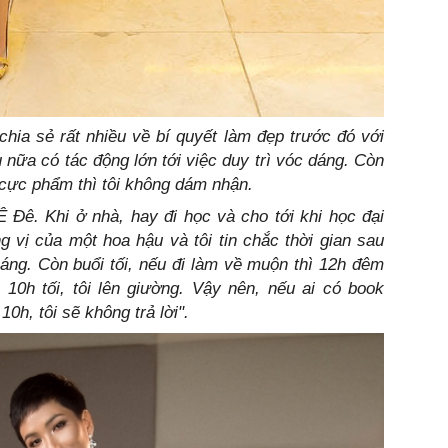
 chia sẻ rất nhiều về bí quyết làm đẹp trước đó với
 nữa có tác động lớn tới việc duy trì vóc dáng. Còn
 cực phẩm thì tôi không dám nhận.
 Ê Đê. Khi ở nhà, hay đi học và cho tới khi học đại
 vị của một hoa hậu và tôi tin chắc thời gian sau
sáng. Còn buổi tối, nếu đi làm về muộn thì 12h đêm
ì 10h tối, tôi lên giường. Vậy nên, nếu ai có book
10h, tôi sẽ không trả lời".