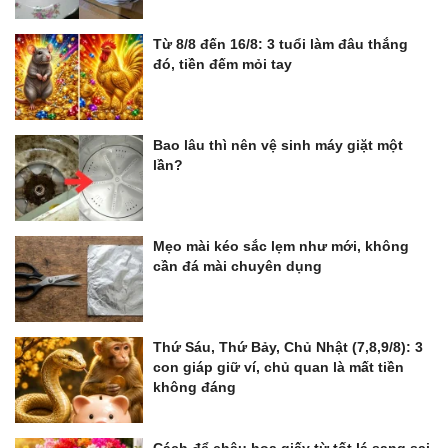
Từ 8/8 đến 16/8: 3 tuổi làm đâu thắng
đó, tiền đếm mỏi tay
Bao lâu thì nên vệ sinh máy giặt một
lần?
Mẹo mài kéo sắc lẹm như mới, không
cần đá mài chuyên dụng
Thứ Sáu, Thứ Bảy, Chủ Nhật (7,8,9/8): 3
con giáp giữ ví, chủ quan là mất tiền
không đáng