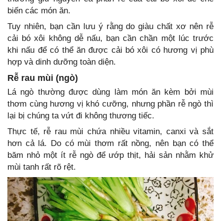
biến các món ăn.
Tuy nhiên, bạn cần lưu ý rằng do giàu chất xơ nên rễ
cải bó xôi không dễ nấu, bạn cần chần một lúc trước
khi nấu để có thể ăn được cải bó xôi có hương vị phù
hợp và dinh dưỡng toàn diện.
Rễ rau mùi (ngò)
Lá ngò thường được dùng làm món ăn kèm bởi mùi
thơm cùng hương vị khó cưỡng, nhưng phần rễ ngò thì
lại bị chúng ta vứt đi không thương tiếc.
Thực tế, rễ rau mùi chứa nhiều vitamin, canxi và sắt
hơn cả lá. Do có mùi thơm rất nồng, nên bạn có thể
băm nhỏ một ít rễ ngò để ướp thịt, hải sản nhằm khử
mùi tanh rất rõ rệt.