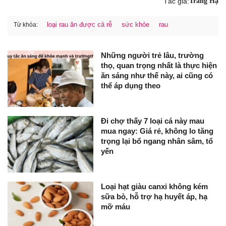
Tác giả:
Trang Hạ
loại rau ăn được cả rễ
sức khỏe
rau
Từ khóa:
Những người trẻ lâu, trường
thọ, quan trọng nhất là thực hiện
ăn sáng như thế này, ai cũng có
thể áp dụng theo
Đi chợ thấy 7 loại cá này mau
mua ngay: Giá rẻ, không lo tăng
trọng lại bổ ngang nhân sâm, tổ
yến
Loại hạt giàu canxi không kém
sữa bò, hỗ trợ hạ huyết áp, hạ
mỡ máu