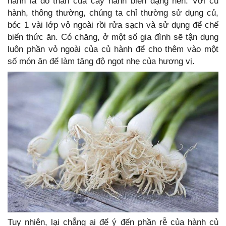
hành là do thân của cây hành biến dạng nên. Với củ
hành, thông thường, chúng ta chỉ thường sử dụng củ,
bóc 1 vài lớp vỏ ngoài rồi rửa sạch và sử dụng để chế
biến thức ăn. Có chăng, ở một số gia đình sẽ tận dụng
luôn phần vỏ ngoài của củ hành để cho thêm vào một
số món ăn để làm tăng độ ngọt nhẹ của hương vị.
Tuy nhiên, lại chẳng ai để ý đến phần rễ của hành củ