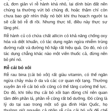
cả, đơn giản vì rễ hành khá nhỏ, lại dính bùn đất nên
chúng ta thường vứt bỏ chúng đi, hoặc thậm chí còn
chưa bao giờ nhìn thấy nó bởi khi thu hoạch người ta
sẽ cắt bỏ rễ đi rồi. Nhưng thực tế, điều này thực sự
lãng phí.
Rễ hành củ có chứa chất allicin có khả năng chống oxy
hóa và diệt khuẩn, có tác dụng ngăn ngừa nhiễm trùng
đường ruột và đường hô hấp rất hiệu quả. Do đó, nó có
tác dụng chẳng khác nào một viên thuốc cả, đừng nên
bỏ phí nó.
Rễ cải bó xôi
Rễ rau bina (cải bó xôi) rất giàu vitamin, có thể ngăn
ngừa chảy máu ở da và các cơ quan nội tạng. Thường
xuyên ăn rễ cải bó xôi cũng có thể tăng cường thể lực.
Do đó, khi tiêu thụ cải bó xôi bạn đừng chỉ nên quan
tâm đến phần lá, phần rễ cũng rất bổ dưỡng. Đó cũng là
lý do tại sao trong một số gia đình Hàn Quốc, họ
thường giữ nguyên cả phần rễ của cải bó xôi để chế