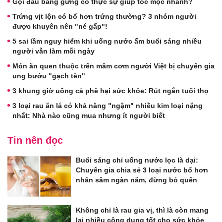
Gội đầu bằng gừng có thực sự giúp tóc mọc nhanh?
Trứng vịt lộn có bổ hơn trứng thường? 3 nhóm người
được khuyên nên "né gấp"!
5 sai lầm nguy hiểm khi uống nước ấm buổi sáng nhiều
người vẫn làm mỗi ngày
Món ăn quen thuộc trên mâm cơm người Việt bị chuyên gia
ung bướu "gạch tên"
3 khung giờ uống cà phê hại sức khỏe: Rút ngắn tuổi thọ
3 loại rau ăn lá có khả năng "ngậm" nhiều kim loại nặng
nhất: Nhà nào cũng mua nhưng ít người biết
Tin nên đọc
Buổi sáng chỉ uống nước lọc là dại:
Chuyên gia chia sẻ 3 loại nước bổ hơn
nhân sâm ngàn năm, đừng bỏ quên
Không chỉ là rau gia vị, thì là còn mang
lại nhiều công dụng tốt cho sức khỏe