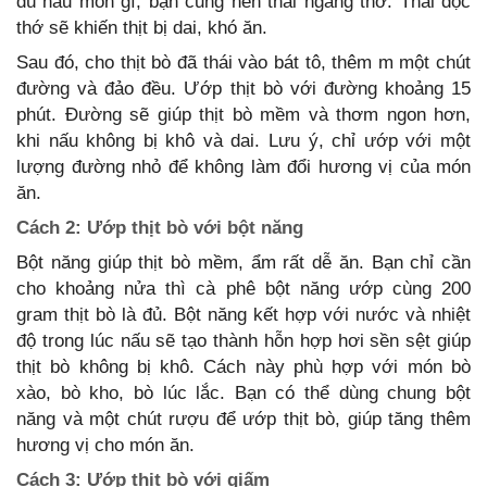
dù nấu món gì, bạn cũng nên thái ngang thớ. Thái dọc
thớ sẽ khiến thịt bị dai, khó ăn.
Sau đó, cho thịt bò đã thái vào bát tô, thêm m một chút
đường và đảo đều. Ướp thịt bò với đường khoảng 15
phút. Đường sẽ giúp thịt bò mềm và thơm ngon hơn,
khi nấu không bị khô và dai. Lưu ý, chỉ ướp với một
lượng đường nhỏ để không làm đổi hương vị của món
ăn.
Cách 2: Ướp thịt bò với bột năng
Bột năng giúp thịt bò mềm, ẩm rất dễ ăn. Bạn chỉ cần
cho khoảng nửa thì cà phê bột năng ướp cùng 200
gram thịt bò là đủ. Bột năng kết hợp với nước và nhiệt
độ trong lúc nấu sẽ tạo thành hỗn hợp hơi sền sệt giúp
thịt bò không bị khô. Cách này phù hợp với món bò
xào, bò kho, bò lúc lắc. Bạn có thể dùng chung bột
năng và một chút rượu để ướp thịt bò, giúp tăng thêm
hương vị cho món ăn.
Cách 3: Ướp thịt bò với giấm