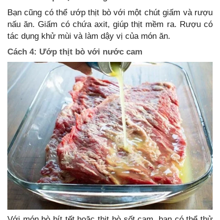
Bạn cũng có thể ướp thịt bò với một chút giấm và rượu
nấu ăn. Giấm có chứa axit, giúp thịt mềm ra. Rượu có
tác dụng khử mùi và làm dậy vị của món ăn.
Cách 4: Ướp thịt bò với nước cam
Với món bò bít tết hoặc thịt bò sốt cam, bạn có thể thử