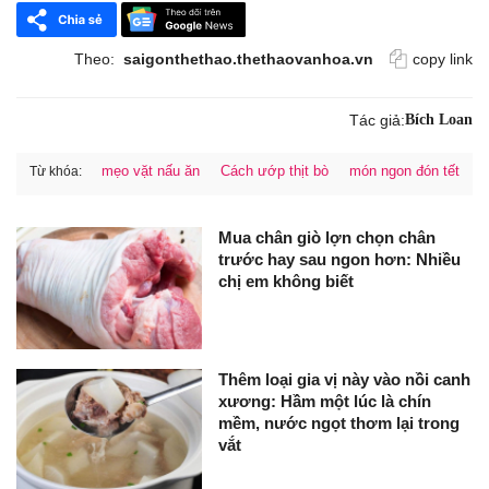
Theo:
saigonthethao.thethaovanhoa.vn
copy link
Tác giả:
Bích Loan
mẹo vặt nấu ăn
Cách ướp thịt bò
món ngon đón tết
Từ khóa:
Mua chân giò lợn chọn chân
trước hay sau ngon hơn: Nhiều
chị em không biết
Thêm loại gia vị này vào nồi canh
xương: Hầm một lúc là chín
mềm, nước ngọt thơm lại trong
vắt