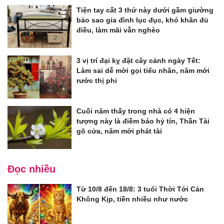
Tiện tay cất 3 thứ này dưới gầm giường
bảo sao gia đình lục đục, khó khăn đủ
điều, làm mãi vẫn nghèo
3 vị trí đại kỵ đặt cây cảnh ngày Tết:
Làm sai dễ mời gọi tiểu nhân, năm mới
rước thị phi
Cuối năm thấy trong nhà có 4 hiện
tượng này là điềm báo hỷ tín, Thần Tài
gõ cửa, năm mới phát tài
Đọc nhiều
Từ 10/8 đến 18/8: 3 tuổi Thời Tới Cản
Không Kịp, tiền nhiều như nước