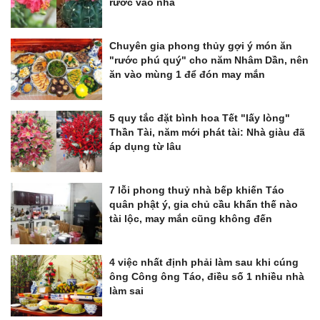
rước vào nhà
Chuyên gia phong thủy gợi ý món ăn
"rước phú quý" cho năm Nhâm Dần, nên
ăn vào mùng 1 để đón may mắn
5 quy tắc đặt bình hoa Tết "lấy lòng"
Thần Tài, năm mới phát tài: Nhà giàu đã
áp dụng từ lâu
7 lỗi phong thuỷ nhà bếp khiến Táo
quân phật ý, gia chủ cầu khấn thế nào
tài lộc, may mắn cũng không đến
4 việc nhất định phải làm sau khi cúng
ông Công ông Táo, điều số 1 nhiều nhà
làm sai