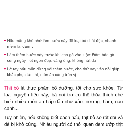
Nấu măng khô nhớ làm bước này để loại bỏ chất độc, nhanh
mềm lại đậm vị
Làm thêm bước này trước khi cho gà vào luộc: Đảm bảo gà
cúng ngày Tết ngon đẹp, vàng óng, không nứt da
Lỡ tay nấu mặn đừng vội thêm nước, cho thứ này vào nồi giúp
khắc phục tức thì, món ăn càng tròn vị
Thịt bò
là thực phẩm bổ dưỡng, tốt cho sức khỏe. Từ
loại nguyên liệu này, bà nội trợ có thể thỏa thích chế
biến nhiều món ăn hấp dẫn như xào, nướng, hầm, nấu
canh...
Tuy nhiên, nếu không biết cách nấu, thịt bò sẽ rất dai và
dễ bị khô cứng. Nhiều người có thói quen đem ướp thịt