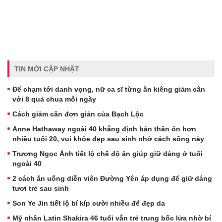
TIN MỚI CẬP NHẬT
Để chạm tới danh vọng, nữ ca sĩ từng ăn kiêng giảm cân
với 8 quả chua mỗi ngày
Cách giảm cân đơn giản của Bạch Lộc
Anne Hathaway ngoài 40 khẳng định bản thân ổn hơn
nhiều tuổi 20, vui khỏe đẹp sau sinh nhờ cách sống này
Trương Ngọc Ánh tiết lộ chế độ ăn giúp giữ dáng ở tuổi
ngoài 40
2 cách ăn uống diễn viên Đường Yên áp dụng để giữ dáng
tươi trẻ sau sinh
Son Ye Jin tiết lộ bí kíp cười nhiều để đẹp da
Mỹ nhân Latin Shakira 46 tuổi vẫn trẻ trung bốc lửa nhờ bí