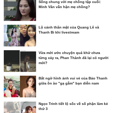
Sống chung với mẹ chồng tập cuối:
Minh Vân vẫn hận mẹ chồng?
Lộ cảnh thân mật của Quang Lê và
Thanh Bi khi livestream
Vừa mới ước chuyện quá khứ chưa
từng xảy ra, Phan Thành đã lại có người
mới?
Bất ngờ hình ảnh vui vẻ của Bảo Thanh
giữa ồn ào "gạ gẫm" bạn diễn nam
Ngọc Trinh tiết lộ sốc về số phận làm kẻ
thứ 3