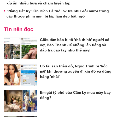
kíp ăn nhiều bữa và chăm luyện tập
"Nàng Đát Kỷ" Ôn Bích Hà tuổi 57 trẻ như đôi mươi trong
các thước phim mới, bí kíp làm đẹp bất ngờ
Tin nên đọc
Giữa tâm bão bị tố 'thả thính' người có
vợ, Bảo Thanh để chồng lên tiếng và
đáp trả cao tay như thế này!
Có tài sản triệu đô, Ngọc Trinh bị 'bóc
mẽ' khi thường xuyên đi xin đồ và dùng
hàng 'nhái'
Em gái tỷ phú của Cẩm Ly mua máy bay
riêng?