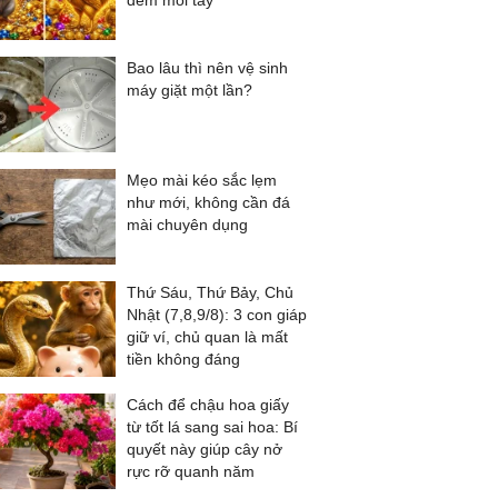
đếm mỏi tay
Bao lâu thì nên vệ sinh
máy giặt một lần?
Mẹo mài kéo sắc lẹm
như mới, không cần đá
mài chuyên dụng
Thứ Sáu, Thứ Bảy, Chủ
Nhật (7,8,9/8): 3 con giáp
giữ ví, chủ quan là mất
tiền không đáng
Cách để chậu hoa giấy
từ tốt lá sang sai hoa: Bí
quyết này giúp cây nở
rực rỡ quanh năm