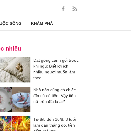
UỘC SỐNG
KHÁM PHÁ
c nhiều
Đặt gừng cạnh gối trước
khi ngủ: Biết lợi ích,
nhiều người muốn làm
theo
Nhà nào cũng có chiếc
đĩa sứ cô tiên: Vậy tiên
nữ trên đĩa là ai?
Từ 8/8 đến 16/8: 3 tuổi
làm đâu thắng đó, tiền