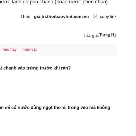
 nước lạnh có pha chanh (hoặc nước phèn chua).
Theo:
giaitri.thoibaovhnt.com.vn
copy link
Tác giả:
Trang Hạ
mẹo hay
mẹo vặt
ắt chanh vào trứng trước khi rán?
ản để có nước dùng ngọt thơm, trong veo mà không