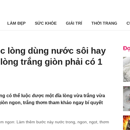
LÀM ĐẸP
SỨC KHỎE
GIẢI TRÍ
THỜI TRANG
C
Đọ
uộc lòng dùng nước sôi hay
lòng trắng giòn phải có 1
ng có thể luộc được một đĩa lòng vừa trắng vừa
 giòn ngon, trắng thơm tham khảo ngay bí quyết
m ngon: Làm thêm bước này nước trong, ngon, ngọt, thơm