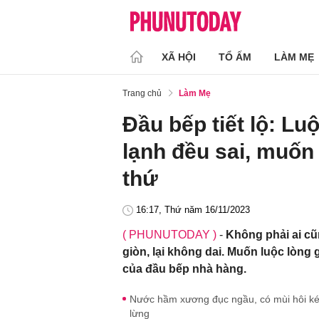
XÃ HỘI
TỔ ẤM
LÀM MẸ
Trang chủ
Làm Mẹ
Đầu bếp tiết lộ: L
lạnh đều sai, muốn 
thứ
16:17, Thứ năm 16/11/2023
( PHUNUTODAY )
-
Không phải ai cũ
giòn, lại không dai. Muốn luộc lòng
của đầu bếp nhà hàng.
Nước hầm xương đục ngầu, có mùi hôi ké
lừng