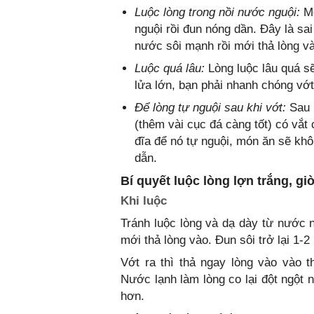
Luộc lòng trong nồi nước nguội:
Mó
nguội rồi đun nóng dần. Đây là sa
nước sôi mạnh rồi mới thả lòng v
Luộc quá lâu:
Lòng luộc lâu quá sẽ
lửa lớn, bạn phải nhanh chóng vớt
Để lòng tự nguội sau khi vớt:
Sau k
(thêm vài cục đá càng tốt) có vắt 
đĩa để nó tự nguội, món ăn sẽ kh
dẫn.
Bí quyết luộc lòng lợn trắng, g
Khi luộc
Tránh luộc lòng và dạ dày từ nước n
mới thả lòng vào. Đun sôi trở lại 1-2
Vớt ra thì thả ngay lòng vào vào 
Nước lạnh làm lòng co lại đột ngột n
hơn.