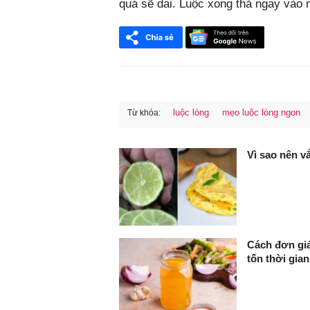
quá sẽ dai. Luộc xong thả ngay vào
luộc lòng
mẹo luộc lòng ngon
Từ khóa:
FaceBook
Vì sao nên v
Cách đơn gi
tốn thời gian