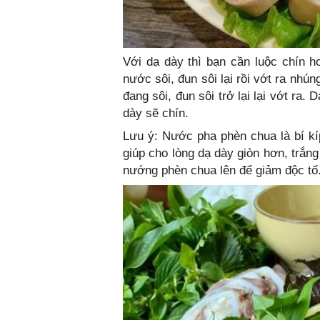
Với dạ dày thì bạn cần luộc chín 
nước sôi, đun sôi lại rồi vớt ra nhú
đang sôi, đun sôi trở lại lại vớt ra.
dày sẽ chín.
Lưu ý: Nước pha phèn chua là bí kí
giúp cho lòng dạ dày giòn hơn, trắn
nướng phèn chua lên để giảm độc tố