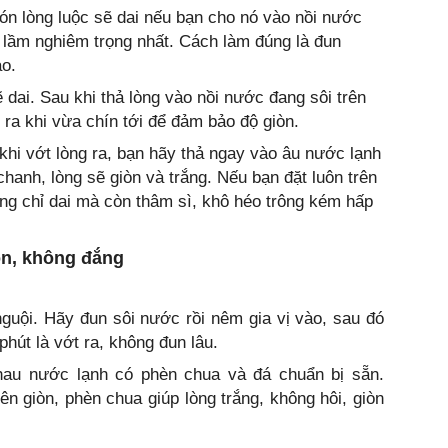
n lòng luộc sẽ dai nếu bạn cho nó vào nồi nước
i lầm nghiêm trọng nhất. Cách làm đúng là đun
ào.
 dai. Sau khi thả lòng vào nồi nước đang sôi trên
 ra khi vừa chín tới để đảm bảo độ giòn.
hi vớt lòng ra, bạn hãy thả ngay vào âu nước lạnh
chanh, lòng sẽ giòn và trắng. Nếu bạn đặt luôn trên
ông chỉ dai mà còn thâm sì, khô héo trông kém hấp
iòn, không đắng
guội. Hãy đun sôi nước rồi nêm gia vị vào, sau đó
 phút là vớt ra, không đun lâu.
thau nước lạnh có phèn chua và đá chuẩn bị sẵn.
ên giòn, phèn chua giúp lòng trắng, không hôi, giòn