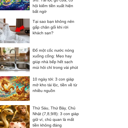
9/8: Tài lộc gõ cửa, cơ
hội kiếm tiền xuất hiện
bất ngờ
Tại sao bạn không nên
gấp chăn gối khi rời
khách sạn?
Đổ một cốc nước nóng
xuống cống: Mẹo hay
giúp nhà bếp hết sạch
mùi hôi chỉ trong vài phút
10 ngày tới: 3 con giáp
mở kho tài lộc, tiền về từ
nhiều nguồn
Thứ Sáu, Thứ Bảy, Chủ
Nhật (7,8,9/8): 3 con giáp
giữ ví, chủ quan là mất
tiền không đáng