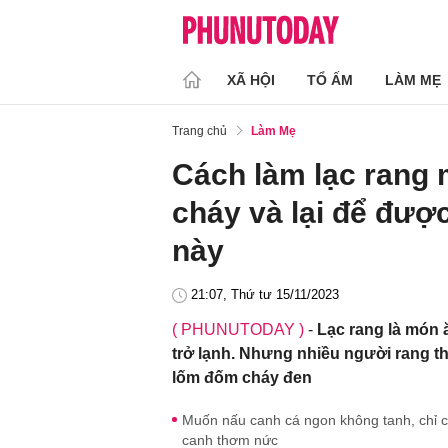
XÃ HỘI
TỔ ẤM
LÀM MẸ
Trang chủ
Làm Mẹ
Cách làm lạc rang 
cháy và lại để được
này
21:07, Thứ tư 15/11/2023
( PHUNUTODAY )
-
Lạc rang là món ă
trở lạnh. Nhưng nhiều người rang t
lốm đốm cháy đen
Muốn nấu canh cá ngon không tanh, chỉ cầ
canh thơm nức