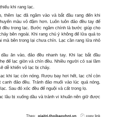
hiếu khi rang lạc.
p, thêm lạc đã ngâm vào và bắt đầu rang đến khi
 chuyển màu vỏ đậm hơn. Luôn luôn đảo đều tay để
ắt đều trong lạc. Bước ngâm chính là bước giúp cho
 cháy bên ngoài. Khi rang chú ý không để lửa quá to
 mà bên trong lại chưa chín. Lạc cần rang lửa nhỏ
 dầu ăn vào, đảo đều nhanh tay. Khi lạc bắt đầu
ẹ để lạc giòn và chín đều. Nhiều người có sai lầm
sẽ dễ khiến vỏ lạc bị cháy.
ạc khi lạc còn nóng. Rượu bay hơi hết, lạc chỉ còn
t canh đảo đều. Tránh đảo muối vào lúc quá nóng,
lạc. Sau đó xóc đều để nguội và cất trong lọ.
c lâu bị xuống dầu và tránh vi khuẩn nên giữ được
Theo:
giaitri.thoibaovhnt.vn
copy link