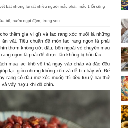
ết bát nhưng lại rất nhiều người mắc phải, mắc 1 lỗi cũng
a bổ, nước ngọt đậm, trong veo
cho thêm gia vị gì) và lạc rang xóc muối là những
 ăn vặt. Tiêu chuẩn để món lạc rang ngon là phải
 chín thơm không ướt dầu, bên ngoài vỏ chuyển màu
ang ngon là phải để được lâu không bị hôi dầu.
cách mua lạc khô về thả ngay vào chảo và đảo đều
 giúp lạc giòn nhưng không xốp và dễ bị cháy vỏ. Để
hay rang có dầu mỡ xóc muối) thì đều lưu ý hai thứ
 và vẩy rượu khi đã chín.