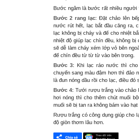
Bước ngâm là bước rất nhiều người t
Bước 2 rang lạc
: Đặt chảo lên bế
nước rút hết, lạc bắt đầu căng ra,
lạc không bị cháy và để cho nhiệt b
nhiệt độ giúp lạc chín đều, không bị
sẽ dễ làm cháy xém lớp vỏ bên ngoài
để chín đều từ từ từ vào bên trong.
Bước 3:
Khi lạc ráo nước thì cho
chuyển sang màu đậm hơn thì đảo nh
là đun nóng dầu rồi cho lạc, điều đó 
Bước 4:
Tưới rượu trắng vào chảo l
hơi nóng thì cho thêm chút muối bộ
muối sẽ bị tan ra không bám vào hạt 
Rượu trắng có công dụng giúp cho lạ
độ giòn thơm lâu hơn.