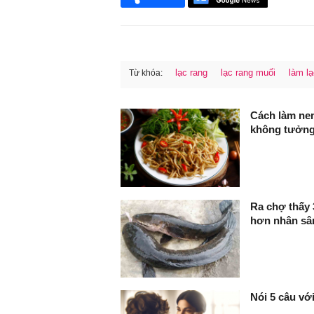
lạc rang
lạc rang muối
làm lạ
Từ khóa:
FaceBook
Cách làm nem
không tưởng,
Ra chợ thấy 
hơn nhân sâm
Nói 5 câu với