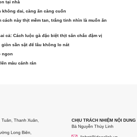
n tại nhà
 không dai, càng ăn càng cuốn
 cách này thịt mềm tan, trắng tinh nhìn là muốn ăn
i cả: Cách luộc gà đặc biệt thịt săn chắc đậm vị
 giòn sần sật để lâu không lo nát
ò ngon
 lên màu cánh rán
n Tuân, Thanh Xuân,
CHỊU TRÁCH NHIỆM NỘI DUNG
Bà Nguyễn Thùy Linh
ường Long Biên,
linhnt@ideaslink.vn