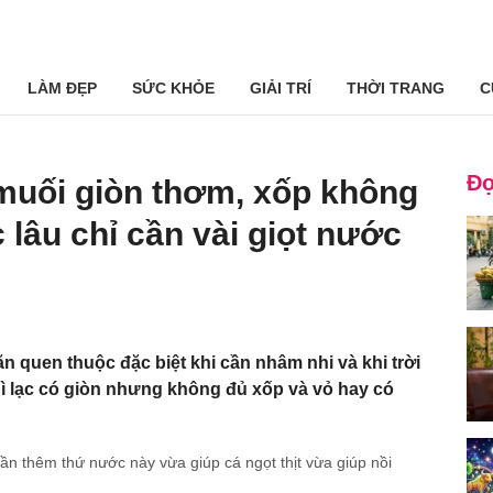
LÀM ĐẸP
SỨC KHỎE
GIẢI TRÍ
THỜI TRANG
C
Đọ
muối giòn thơm, xốp không
 lâu chỉ cần vài giọt nước
n quen thuộc đặc biệt khi cần nhâm nhi và khi trời
hì lạc có giòn nhưng không đủ xốp và vỏ hay có
n thêm thứ nước này vừa giúp cá ngọt thịt vừa giúp nồi